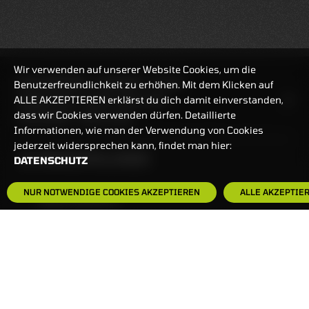
Wir verwenden auf unserer Website Cookies, um die
REALTIMEKURSE
10.08.2026
22:30:12
Benutzerfreundlichkeit zu erhöhen. Mit dem Klicken auf
ALLE AKZEPTIEREN erklärst du dich damit einverstanden,
HANDELSZEIT
MO-FR: 7:30-23 UHR
dass wir Cookies verwenden dürfen. Detaillierte
ZERTIFIKATE
8:00-22 UHR
Informationen, wie man der Verwendung von Cookies
jederzeit widersprechen kann, findet man hier:
BANKEINSTELLUNGEN
DATENSCHUTZ
NUR NOTWENDIGE COOKIES AKZEPTIEREN
ALLE AKZEPTIE
HÄUFIG GESUCHT:
ZERTIFIKATE-FINDER
FAQS
NEWSLETTER