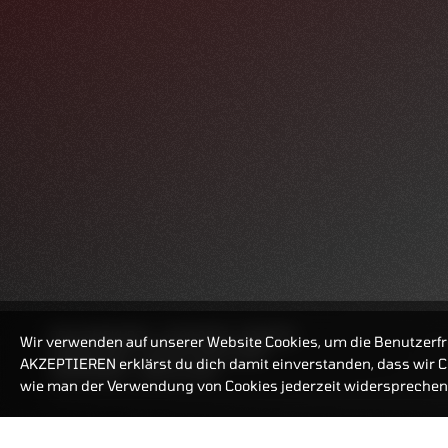
REALTIMEKURSE
07.08.2026
08:26:49
Wir verwenden auf unserer Website Cookies, um die Benutzerfr
HANDELSZEIT
MO-FR: 7:30-23 UHR
AKZEPTIEREN erklärst du dich damit einverstanden, dass wir Co
ZERTIFIKATE
8:00-22 UHR
wie man der Verwendung von Cookies jederzeit widersprechen 
BANKEINSTELLUNGEN