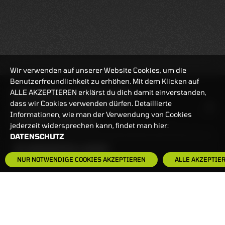
Wir verwenden auf unserer Website Cookies, um die
Benutzerfreundlichkeit zu erhöhen. Mit dem Klicken auf
ALLE AKZEPTIEREN erklärst du dich damit einverstanden,
REALTIMEKURSE
07.08.2026
16:31:05
dass wir Cookies verwenden dürfen. Detaillierte
HANDELSZEIT
MO-FR: 7:30-23 UHR
Informationen, wie man der Verwendung von Cookies
ZERTIFIKATE
8:00-22 UHR
jederzeit widersprechen kann, findet man hier:
DATENSCHUTZ
BANKEINSTELLUNGEN
NUR NOTWENDIGE COOKIES AKZEPTIEREN
ALLE AKZEPTIE
HÄUFIG GESUCHT:
ZERTIFIKATE-FINDER