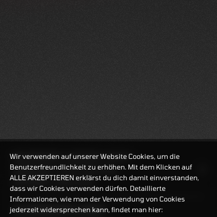
Wir verwenden auf unserer Website Cookies, um die
REALTIMEKURSE
06.08.2026
18:42:39
Benutzerfreundlichkeit zu erhöhen. Mit dem Klicken auf
HANDELSZEIT
MO-FR: 7:30-23 UHR
ALLE AKZEPTIEREN erklärst du dich damit einverstanden,
ZERTIFIKATE
8:00-22 UHR
dass wir Cookies verwenden dürfen. Detaillierte
Informationen, wie man der Verwendung von Cookies
jederzeit widersprechen kann, findet man hier:
BANKEINSTELLUNGEN