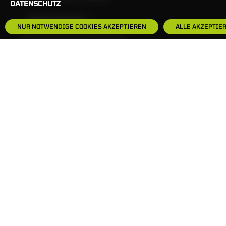
DATENSCHUTZ
HÄUFIG GESUCHT:
NUR NOTWENDIGE COOKIES AKZEPTIEREN
ALLE AKZEPTIE
ZERTIFIKATE-FINDER
FAQS
NEWSLETTER
IMPRESSUM
RECHTLICHE HINWEISE