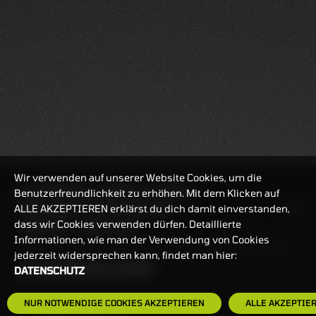
Wir verwenden auf unserer Website Cookies, um die
REALTIMEKURSE
07.08.2026
09:49:35
Benutzerfreundlichkeit zu erhöhen. Mit dem Klicken auf
ALLE AKZEPTIEREN erklärst du dich damit einverstanden,
HANDELSZEIT
MO-FR: 7:30-23 UHR
dass wir Cookies verwenden dürfen. Detaillierte
ZERTIFIKATE
8:00-22 UHR
Informationen, wie man der Verwendung von Cookies
jederzeit widersprechen kann, findet man hier:
BANKEINSTELLUNGEN
DATENSCHUTZ
NUR NOTWENDIGE COOKIES AKZEPTIEREN
ALLE AKZEPTIE
HÄUFIG GESUCHT: