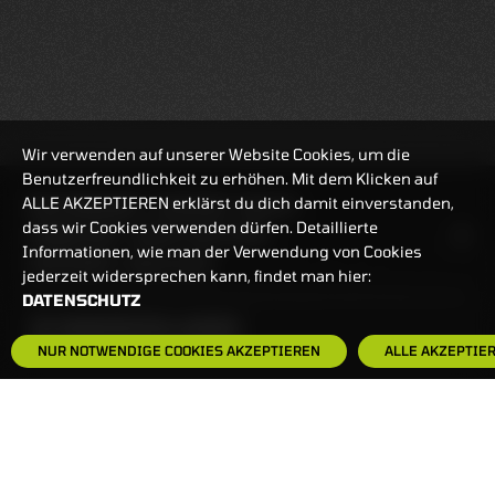
Wir verwenden auf unserer Website Cookies, um die
Benutzerfreundlichkeit zu erhöhen. Mit dem Klicken auf
ALLE AKZEPTIEREN erklärst du dich damit einverstanden,
REALTIMEKURSE
07.08.2026
08:22:47
dass wir Cookies verwenden dürfen. Detaillierte
HANDELSZEIT
MO-FR: 7:30-23 UHR
Informationen, wie man der Verwendung von Cookies
ZERTIFIKATE
8:00-22 UHR
jederzeit widersprechen kann, findet man hier:
DATENSCHUTZ
BANKEINSTELLUNGEN
NUR NOTWENDIGE COOKIES AKZEPTIEREN
ALLE AKZEPTIE
HÄUFIG GESUCHT:
ZERTIFIKATE-FINDER