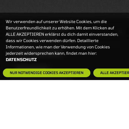
Wir verwenden auf unserer Website Cookies, um die
Benutzerfreundlichkeit zu erhöhen. Mit dem Klicken auf
HANDELSZEIT
MO-FR: 7:30-23 UHR
ALLE AKZEPTIEREN erklärst du dich damit einverstanden,
ZERTIFIKATE
8:00-22 UHR
dass wir Cookies verwenden dürfen. Detaillierte
Informationen, wie man der Verwendung von Cookies
BANKEINSTELLUNGEN
jederzeit widersprechen kann, findet man hier:
DATENSCHUTZ
HÄUFIG GESUCHT:
NUR NOTWENDIGE COOKIES AKZEPTIEREN
ALLE AKZEPTIE
ZERTIFIKATE-FINDER
FAQS
NEWSLETTER