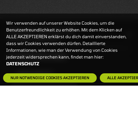
Wir verwenden auf unserer Website Cookies, um die
Benutzerfreundlichkeit zu erhöhen. Mit dem Klicken auf
HANDELSZEIT
MO-FR: 7:30-23 UHR
ALLE AKZEPTIEREN erklärst du dich damit einverstanden,
ZERTIFIKATE
8:00-22 UHR
dass wir Cookies verwenden dürfen. Detaillierte
Informationen, wie man der Verwendung von Cookies
BANKEINSTELLUNGEN
jederzeit widersprechen kann, findet man hier:
DATENSCHUTZ
HÄUFIG GESUCHT:
NUR NOTWENDIGE COOKIES AKZEPTIEREN
ALLE AKZEPTIE
ZERTIFIKATE-FINDER
FAQS
NEWSLETTER