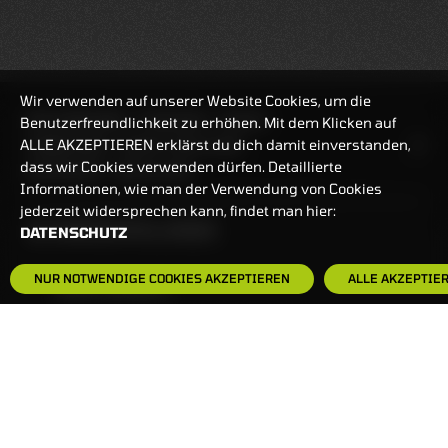
Wir verwenden auf unserer Website Cookies, um die
REALTIMEKURSE
07.08.2026
21:00:34
Benutzerfreundlichkeit zu erhöhen. Mit dem Klicken auf
ALLE AKZEPTIEREN erklärst du dich damit einverstanden,
HANDELSZEIT
MO-FR: 7:30-23 UHR
dass wir Cookies verwenden dürfen. Detaillierte
ZERTIFIKATE
8:00-22 UHR
Informationen, wie man der Verwendung von Cookies
jederzeit widersprechen kann, findet man hier:
BANKEINSTELLUNGEN
DATENSCHUTZ
NUR NOTWENDIGE COOKIES AKZEPTIEREN
ALLE AKZEPTIE
HÄUFIG GESUCHT:
ZERTIFIKATE-FINDER
FAQS
NEWSLETTER