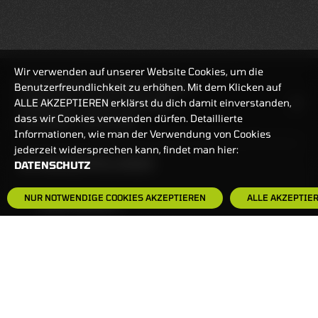
Wir verwenden auf unserer Website Cookies, um die
REALTIMEKURSE
07.08.2026
18:48:42
Benutzerfreundlichkeit zu erhöhen. Mit dem Klicken auf
ALLE AKZEPTIEREN erklärst du dich damit einverstanden,
HANDELSZEIT
MO-FR: 7:30-23 UHR
dass wir Cookies verwenden dürfen. Detaillierte
ZERTIFIKATE
8:00-22 UHR
Informationen, wie man der Verwendung von Cookies
jederzeit widersprechen kann, findet man hier:
BANKEINSTELLUNGEN
DATENSCHUTZ
NUR NOTWENDIGE COOKIES AKZEPTIEREN
ALLE AKZEPTIE
HÄUFIG GESUCHT:
ZERTIFIKATE-FINDER
FAQS
NEWSLETTER