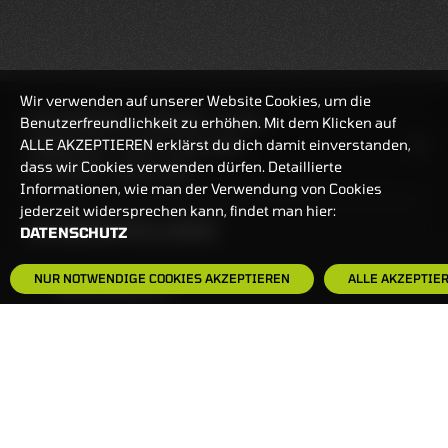
Wir verwenden auf unserer Website Cookies, um die
REALTIMEKURSE
07.08.2026
11:27:56
Benutzerfreundlichkeit zu erhöhen. Mit dem Klicken auf
ALLE AKZEPTIEREN erklärst du dich damit einverstanden,
HANDELSZEIT
MO-FR: 7:30-23 UHR
dass wir Cookies verwenden dürfen. Detaillierte
ZERTIFIKATE
8:00-22 UHR
Informationen, wie man der Verwendung von Cookies
jederzeit widersprechen kann, findet man hier:
BANKEINSTELLUNGEN
DATENSCHUTZ
NUR NOTWENDIGE COOKIES AKZEPTIEREN
ALLE AKZEPTIE
HÄUFIG GESUCHT:
ZERTIFIKATE-FINDER
FAQS
NEWSLETTER