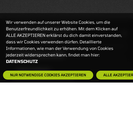
Wir verwenden auf unserer Website Cookies, um die
Benutzerfreundlichkeit zu erhöhen. Mit dem Klicken auf
HANDELSZEIT
MO-FR: 7:30-23 UHR
ALLE AKZEPTIEREN erklärst du dich damit einverstanden,
ZERTIFIKATE
8:00-22 UHR
dass wir Cookies verwenden dürfen. Detaillierte
Informationen, wie man der Verwendung von Cookies
BANKEINSTELLUNGEN
jederzeit widersprechen kann, findet man hier:
DATENSCHUTZ
HÄUFIG GESUCHT:
NUR NOTWENDIGE COOKIES AKZEPTIEREN
ALLE AKZEPTIE
ZERTIFIKATE-FINDER
FAQS
NEWSLETTER