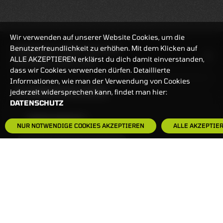
Wir verwenden auf unserer Website Cookies, um die
Benutzerfreundlichkeit zu erhöhen. Mit dem Klicken auf
HANDELSZEIT
MO-FR: 7:30-23 UHR
ALLE AKZEPTIEREN erklärst du dich damit einverstanden,
ZERTIFIKATE
8:00-22 UHR
dass wir Cookies verwenden dürfen. Detaillierte
Informationen, wie man der Verwendung von Cookies
BANKEINSTELLUNGEN
jederzeit widersprechen kann, findet man hier:
DATENSCHUTZ
HÄUFIG GESUCHT:
NUR NOTWENDIGE COOKIES AKZEPTIEREN
ALLE AKZEPTIE
ZERTIFIKATE-FINDER
FAQS
NEWSLETTER