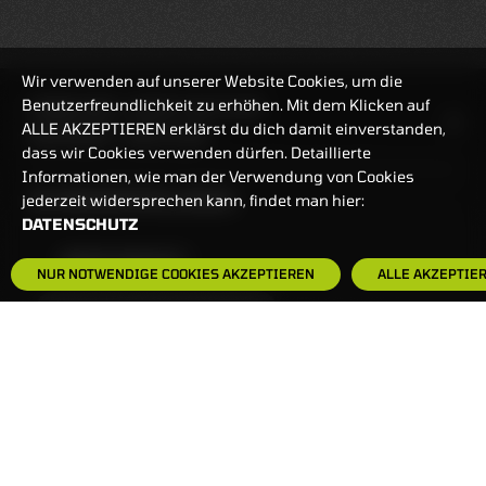
Wir verwenden auf unserer Website Cookies, um die
Benutzerfreundlichkeit zu erhöhen. Mit dem Klicken auf
HANDELSZEIT
MO-FR: 7:30-23 UHR
ALLE AKZEPTIEREN erklärst du dich damit einverstanden,
ZERTIFIKATE
8:00-22 UHR
dass wir Cookies verwenden dürfen. Detaillierte
Informationen, wie man der Verwendung von Cookies
BANKEINSTELLUNGEN
jederzeit widersprechen kann, findet man hier:
DATENSCHUTZ
HÄUFIG GESUCHT:
NUR NOTWENDIGE COOKIES AKZEPTIEREN
ALLE AKZEPTIE
ZERTIFIKATE-FINDER
FAQS
NEWSLETTER