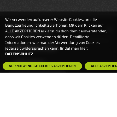
Wir verwenden auf unserer Website Cookies, um die
Benutzerfreundlichkeit zu erhöhen. Mit dem Klicken auf
HANDELSZEIT
MO-FR: 7:30-23 UHR
ALLE AKZEPTIEREN erklärst du dich damit einverstanden,
ZERTIFIKATE
8:00-22 UHR
dass wir Cookies verwenden dürfen. Detaillierte
Informationen, wie man der Verwendung von Cookies
BANKEINSTELLUNGEN
jederzeit widersprechen kann, findet man hier:
DATENSCHUTZ
HÄUFIG GESUCHT:
NUR NOTWENDIGE COOKIES AKZEPTIEREN
ALLE AKZEPTIE
ZERTIFIKATE-FINDER
FAQS
NEWSLETTER