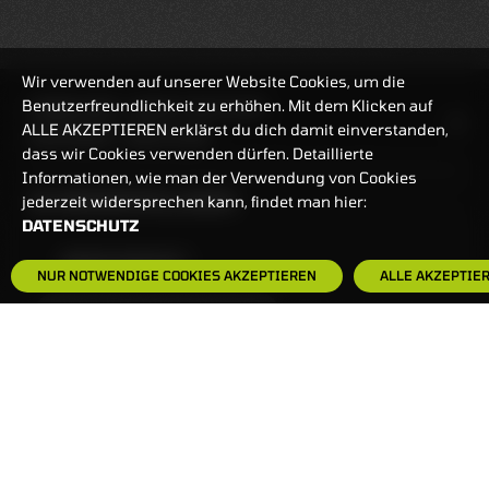
Wir verwenden auf unserer Website Cookies, um die
Benutzerfreundlichkeit zu erhöhen. Mit dem Klicken auf
HANDELSZEIT
MO-FR: 7:30-23 UHR
ALLE AKZEPTIEREN erklärst du dich damit einverstanden,
ZERTIFIKATE
8:00-22 UHR
dass wir Cookies verwenden dürfen. Detaillierte
Informationen, wie man der Verwendung von Cookies
BANKEINSTELLUNGEN
jederzeit widersprechen kann, findet man hier:
DATENSCHUTZ
HÄUFIG GESUCHT:
NUR NOTWENDIGE COOKIES AKZEPTIEREN
ALLE AKZEPTIE
ZERTIFIKATE-FINDER
FAQS
NEWSLETTER