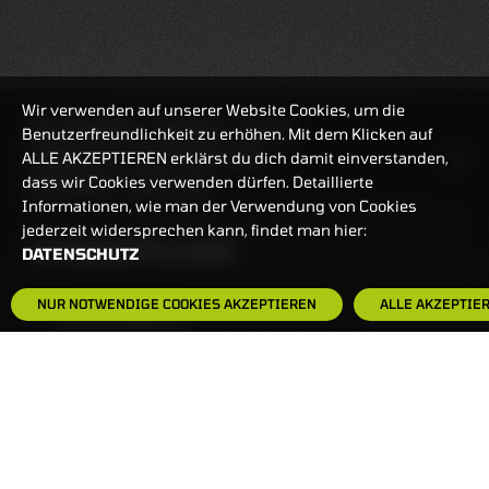
Wir verwenden auf unserer Website Cookies, um die
REALTIMEKURSE
10.08.2026
22:19:26
Benutzerfreundlichkeit zu erhöhen. Mit dem Klicken auf
ALLE AKZEPTIEREN erklärst du dich damit einverstanden,
HANDELSZEIT
MO-FR: 7:30-23 UHR
dass wir Cookies verwenden dürfen. Detaillierte
ZERTIFIKATE
8:00-22 UHR
Informationen, wie man der Verwendung von Cookies
jederzeit widersprechen kann, findet man hier:
BANKEINSTELLUNGEN
DATENSCHUTZ
NUR NOTWENDIGE COOKIES AKZEPTIEREN
ALLE AKZEPTIE
HÄUFIG GESUCHT:
ZERTIFIKATE-FINDER
FAQS
NEWSLETTER