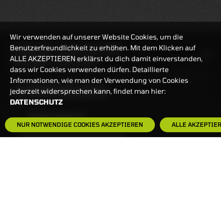
Wir verwenden auf unserer Website Cookies, um die
Benutzerfreundlichkeit zu erhöhen. Mit dem Klicken auf
HANDELSZEIT
MO-FR: 7:30-23 UHR
ALLE AKZEPTIEREN erklärst du dich damit einverstanden,
ZERTIFIKATE
8:00-22 UHR
dass wir Cookies verwenden dürfen. Detaillierte
Informationen, wie man der Verwendung von Cookies
BANKEINSTELLUNGEN
jederzeit widersprechen kann, findet man hier:
DATENSCHUTZ
HÄUFIG GESUCHT:
NUR NOTWENDIGE COOKIES AKZEPTIEREN
ALLE AKZEPTIE
ZERTIFIKATE-FINDER
FAQS
NEWSLETTER