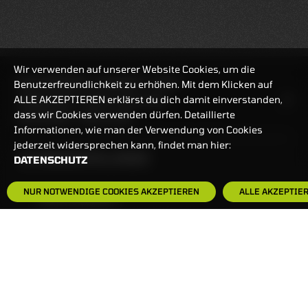
Wir verwenden auf unserer Website Cookies, um die
REALTIMEKURSE
07.08.2026
15:14:07
Benutzerfreundlichkeit zu erhöhen. Mit dem Klicken auf
ALLE AKZEPTIEREN erklärst du dich damit einverstanden,
HANDELSZEIT
MO-FR: 7:30-23 UHR
dass wir Cookies verwenden dürfen. Detaillierte
ZERTIFIKATE
8:00-22 UHR
Informationen, wie man der Verwendung von Cookies
jederzeit widersprechen kann, findet man hier:
BANKEINSTELLUNGEN
DATENSCHUTZ
NUR NOTWENDIGE COOKIES AKZEPTIEREN
ALLE AKZEPTIE
HÄUFIG GESUCHT:
ZERTIFIKATE-FINDER
FAQS
NEWSLETTER