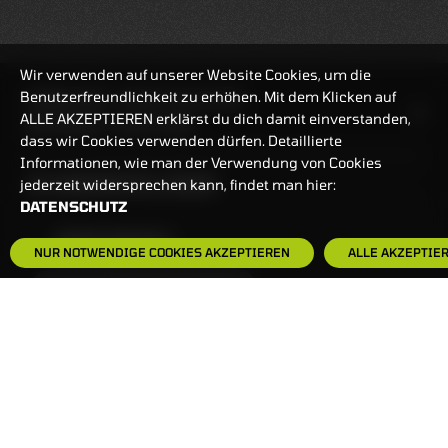
Wir verwenden auf unserer Website Cookies, um die
Benutzerfreundlichkeit zu erhöhen. Mit dem Klicken auf
HANDELSZEIT
MO-FR: 7:30-23 UHR
ALLE AKZEPTIEREN erklärst du dich damit einverstanden,
ZERTIFIKATE
8:00-22 UHR
dass wir Cookies verwenden dürfen. Detaillierte
Informationen, wie man der Verwendung von Cookies
BANKEINSTELLUNGEN
jederzeit widersprechen kann, findet man hier:
DATENSCHUTZ
HÄUFIG GESUCHT:
NUR NOTWENDIGE COOKIES AKZEPTIEREN
ALLE AKZEPTIE
ZERTIFIKATE-FINDER
FAQS
NEWSLETTER