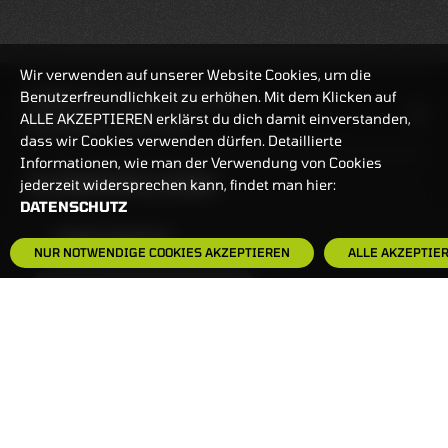
Wir verwenden auf unserer Website Cookies, um die
Benutzerfreundlichkeit zu erhöhen. Mit dem Klicken auf
HANDELSZEIT
MO-FR: 7:30-23 UHR
ALLE AKZEPTIEREN erklärst du dich damit einverstanden,
ZERTIFIKATE
8:00-22 UHR
dass wir Cookies verwenden dürfen. Detaillierte
Informationen, wie man der Verwendung von Cookies
BANKEINSTELLUNGEN
jederzeit widersprechen kann, findet man hier:
DATENSCHUTZ
HÄUFIG GESUCHT:
NUR NOTWENDIGE COOKIES AKZEPTIEREN
ALLE AKZEPTIE
ZERTIFIKATE-FINDER
FAQS
NEWSLETTER