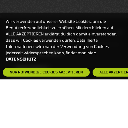
Wir verwenden auf unserer Website Cookies, um die
Benutzerfreundlichkeit zu erhöhen. Mit dem Klicken auf
HANDELSZEIT
MO-FR: 7:30-23 UHR
ALLE AKZEPTIEREN erklärst du dich damit einverstanden,
ZERTIFIKATE
8:00-22 UHR
dass wir Cookies verwenden dürfen. Detaillierte
Informationen, wie man der Verwendung von Cookies
BANKEINSTELLUNGEN
jederzeit widersprechen kann, findet man hier:
DATENSCHUTZ
HÄUFIG GESUCHT:
NUR NOTWENDIGE COOKIES AKZEPTIEREN
ALLE AKZEPTIE
ZERTIFIKATE-FINDER
FAQS
NEWSLETTER