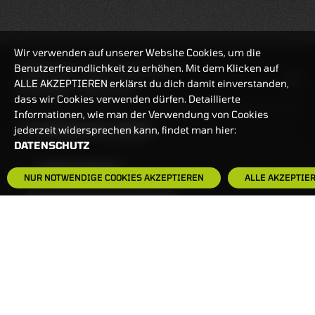
Wir verwenden auf unserer Website Cookies, um die
Benutzerfreundlichkeit zu erhöhen. Mit dem Klicken auf
HANDELSZEIT
MO-FR: 7:30-23 UHR
ALLE AKZEPTIEREN erklärst du dich damit einverstanden,
ZERTIFIKATE
8:00-22 UHR
dass wir Cookies verwenden dürfen. Detaillierte
Informationen, wie man der Verwendung von Cookies
BANKEINSTELLUNGEN
jederzeit widersprechen kann, findet man hier:
DATENSCHUTZ
HÄUFIG GESUCHT:
NUR NOTWENDIGE COOKIES AKZEPTIEREN
ALLE AKZEPTIE
ZERTIFIKATE-FINDER
FAQS
NEWSLETTER