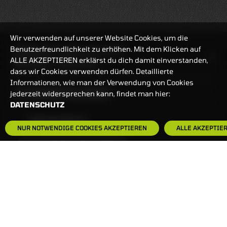
Wir verwenden auf unserer Website Cookies, um die
Benutzerfreundlichkeit zu erhöhen. Mit dem Klicken auf
HANDELSZEIT
MO-FR: 7:30-23 UHR
ALLE AKZEPTIEREN erklärst du dich damit einverstanden,
ZERTIFIKATE
8:00-22 UHR
dass wir Cookies verwenden dürfen. Detaillierte
Informationen, wie man der Verwendung von Cookies
BANKEINSTELLUNGEN
jederzeit widersprechen kann, findet man hier:
DATENSCHUTZ
HÄUFIG GESUCHT:
NUR NOTWENDIGE COOKIES AKZEPTIEREN
ALLE AKZEPTIE
ZERTIFIKATE-FINDER
FAQS
NEWSLETTER