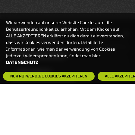
Wir verwenden auf unserer Website Cookies, um die
Benutzerfreundlichkeit zu erhöhen. Mit dem Klicken auf
HANDELSZEIT
MO-FR: 7:30-23 UHR
ALLE AKZEPTIEREN erklärst du dich damit einverstanden,
ZERTIFIKATE
8:00-22 UHR
dass wir Cookies verwenden dürfen. Detaillierte
Informationen, wie man der Verwendung von Cookies
BANKEINSTELLUNGEN
jederzeit widersprechen kann, findet man hier:
DATENSCHUTZ
HÄUFIG GESUCHT:
NUR NOTWENDIGE COOKIES AKZEPTIEREN
ALLE AKZEPTIE
ZERTIFIKATE-FINDER
FAQS
NEWSLETTER