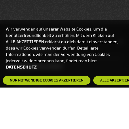
Wir verwenden auf unserer Website Cookies, um die
REALTIMEKURSE
06.08.2026
13:13:34
Benutzerfreundlichkeit zu erhöhen. Mit dem Klicken auf
ALLE AKZEPTIEREN erklärst du dich damit einverstanden,
HANDELSZEIT
MO-FR: 7:30-23 UHR
dass wir Cookies verwenden dürfen. Detaillierte
ZERTIFIKATE
8:00-22 UHR
Informationen, wie man der Verwendung von Cookies
jederzeit widersprechen kann, findet man hier:
BANKEINSTELLUNGEN
DATENSCHUTZ
NUR NOTWENDIGE COOKIES AKZEPTIEREN
ALLE AKZEPTIE
HÄUFIG GESUCHT:
ZERTIFIKATE-FINDER
FAQS
NEWSLETTER