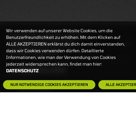
Wir verwenden auf unserer Website Cookies, um die
REALTIMEKURSE
07.08.2026
22:27:55
Benutzerfreundlichkeit zu erhöhen. Mit dem Klicken auf
ALLE AKZEPTIEREN erklärst du dich damit einverstanden,
HANDELSZEIT
MO-FR: 7:30-23 UHR
dass wir Cookies verwenden dürfen. Detaillierte
ZERTIFIKATE
8:00-22 UHR
Informationen, wie man der Verwendung von Cookies
jederzeit widersprechen kann, findet man hier:
BANKEINSTELLUNGEN
DATENSCHUTZ
NUR NOTWENDIGE COOKIES AKZEPTIEREN
ALLE AKZEPTIE
HÄUFIG GESUCHT:
ZERTIFIKATE-FINDER
FAQS
NEWSLETTER