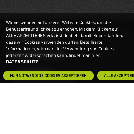
Wir verwenden auf unserer Website Cookies, um die
Benutzerfreundlichkeit zu erhöhen. Mit dem Klicken auf
HANDELSZEIT
MO-FR: 7:30-23 UHR
ALLE AKZEPTIEREN erklärst du dich damit einverstanden,
ZERTIFIKATE
8:00-22 UHR
dass wir Cookies verwenden dürfen. Detaillierte
Informationen, wie man der Verwendung von Cookies
BANKEINSTELLUNGEN
jederzeit widersprechen kann, findet man hier:
DATENSCHUTZ
HÄUFIG GESUCHT:
NUR NOTWENDIGE COOKIES AKZEPTIEREN
ALLE AKZEPTIE
ZERTIFIKATE-FINDER
FAQS
NEWSLETTER