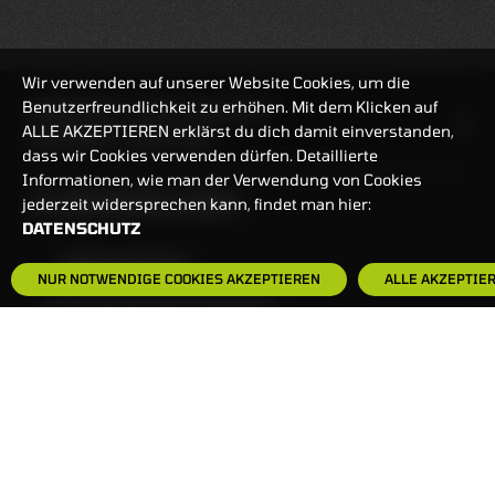
Wir verwenden auf unserer Website Cookies, um die
Benutzerfreundlichkeit zu erhöhen. Mit dem Klicken auf
HANDELSZEIT
MO-FR: 7:30-23 UHR
ALLE AKZEPTIEREN erklärst du dich damit einverstanden,
ZERTIFIKATE
8:00-22 UHR
dass wir Cookies verwenden dürfen. Detaillierte
Informationen, wie man der Verwendung von Cookies
BANKEINSTELLUNGEN
jederzeit widersprechen kann, findet man hier:
DATENSCHUTZ
HÄUFIG GESUCHT:
NUR NOTWENDIGE COOKIES AKZEPTIEREN
ALLE AKZEPTIE
ZERTIFIKATE-FINDER
FAQS
NEWSLETTER