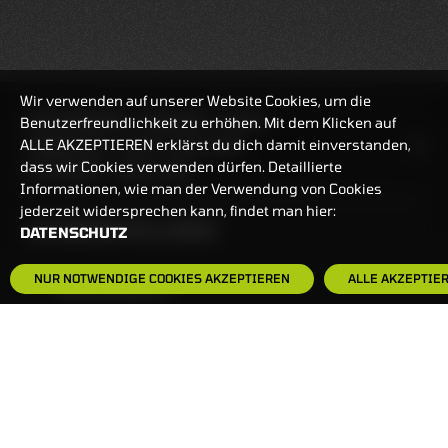
Wir verwenden auf unserer Website Cookies, um die
REALTIMEKURSE
07.08.2026
12:30:24
Benutzerfreundlichkeit zu erhöhen. Mit dem Klicken auf
ALLE AKZEPTIEREN erklärst du dich damit einverstanden,
HANDELSZEIT
MO-FR: 7:30-23 UHR
dass wir Cookies verwenden dürfen. Detaillierte
ZERTIFIKATE
8:00-22 UHR
Informationen, wie man der Verwendung von Cookies
jederzeit widersprechen kann, findet man hier:
BANKEINSTELLUNGEN
DATENSCHUTZ
NUR NOTWENDIGE COOKIES AKZEPTIEREN
ALLE AKZEPTIE
HÄUFIG GESUCHT:
ZERTIFIKATE-FINDER
FAQS
NEWSLETTER