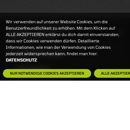
Wir verwenden auf unserer Website Cookies, um die
Benutzerfreundlichkeit zu erhöhen. Mit dem Klicken auf
HANDELSZEIT
MO-FR: 7:30-23 UHR
ALLE AKZEPTIEREN erklärst du dich damit einverstanden,
ZERTIFIKATE
8:00-22 UHR
dass wir Cookies verwenden dürfen. Detaillierte
Informationen, wie man der Verwendung von Cookies
BANKEINSTELLUNGEN
jederzeit widersprechen kann, findet man hier:
DATENSCHUTZ
HÄUFIG GESUCHT:
NUR NOTWENDIGE COOKIES AKZEPTIEREN
ALLE AKZEPTIE
ZERTIFIKATE-FINDER
FAQS
NEWSLETTER