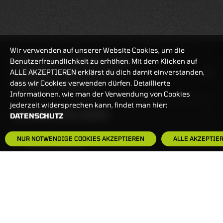
Wir verwenden auf unserer Website Cookies, um die
REALTIMEKURSE
07.08.2026
10:08:30
Benutzerfreundlichkeit zu erhöhen. Mit dem Klicken auf
ALLE AKZEPTIEREN erklärst du dich damit einverstanden,
HANDELSZEIT
MO-FR: 7:30-23 UHR
dass wir Cookies verwenden dürfen. Detaillierte
ZERTIFIKATE
8:00-22 UHR
Informationen, wie man der Verwendung von Cookies
jederzeit widersprechen kann, findet man hier:
BANKEINSTELLUNGEN
DATENSCHUTZ
NUR NOTWENDIGE COOKIES AKZEPTIEREN
ALLE AKZEPTIE
HÄUFIG GESUCHT:
ZERTIFIKATE-FINDER
FAQS
NEWSLETTER