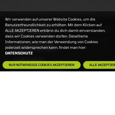
Wir verwenden auf unserer Website Cookies, um die
Benutzerfreundlichkeit zu erhöhen. Mit dem Klicken auf
HANDELSZEIT
MO-FR: 7:30-23 UHR
ALLE AKZEPTIEREN erklärst du dich damit einverstanden,
ZERTIFIKATE
8:00-22 UHR
dass wir Cookies verwenden dürfen. Detaillierte
Informationen, wie man der Verwendung von Cookies
BANKEINSTELLUNGEN
jederzeit widersprechen kann, findet man hier:
DATENSCHUTZ
HÄUFIG GESUCHT:
NUR NOTWENDIGE COOKIES AKZEPTIEREN
ALLE AKZEPTIE
ZERTIFIKATE-FINDER
FAQS
NEWSLETTER