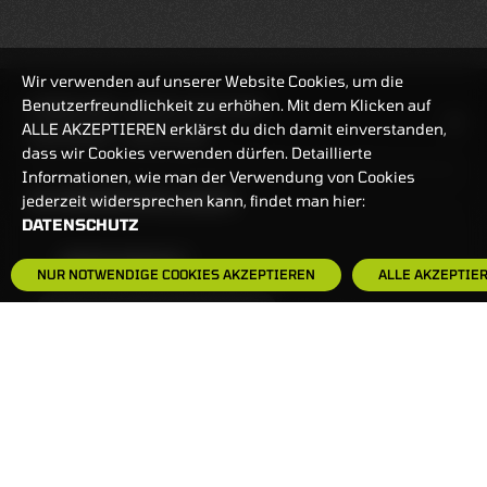
Wir verwenden auf unserer Website Cookies, um die
Benutzerfreundlichkeit zu erhöhen. Mit dem Klicken auf
HANDELSZEIT
MO-FR: 7:30-23 UHR
ALLE AKZEPTIEREN erklärst du dich damit einverstanden,
ZERTIFIKATE
8:00-22 UHR
dass wir Cookies verwenden dürfen. Detaillierte
Informationen, wie man der Verwendung von Cookies
BANKEINSTELLUNGEN
jederzeit widersprechen kann, findet man hier:
DATENSCHUTZ
HÄUFIG GESUCHT:
NUR NOTWENDIGE COOKIES AKZEPTIEREN
ALLE AKZEPTIE
ZERTIFIKATE-FINDER
FAQS
NEWSLETTER