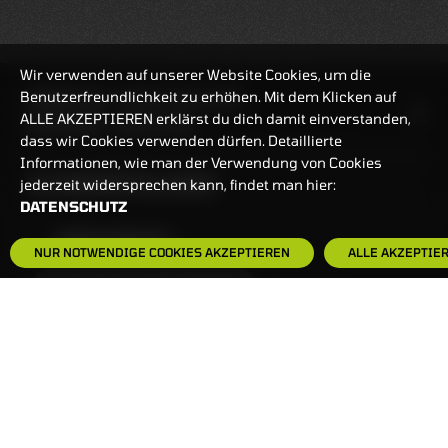
Wir verwenden auf unserer Website Cookies, um die
Benutzerfreundlichkeit zu erhöhen. Mit dem Klicken auf
HANDELSZEIT
MO-FR: 7:30-23 UHR
ALLE AKZEPTIEREN erklärst du dich damit einverstanden,
ZERTIFIKATE
8:00-22 UHR
dass wir Cookies verwenden dürfen. Detaillierte
Informationen, wie man der Verwendung von Cookies
BANKEINSTELLUNGEN
jederzeit widersprechen kann, findet man hier:
DATENSCHUTZ
HÄUFIG GESUCHT:
NUR NOTWENDIGE COOKIES AKZEPTIEREN
ALLE AKZEPTIE
ZERTIFIKATE-FINDER
FAQS
NEWSLETTER