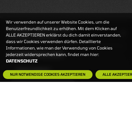
Wir verwenden auf unserer Website Cookies, um die
Benutzerfreundlichkeit zu erhöhen. Mit dem Klicken auf
HANDELSZEIT
MO-FR: 7:30-23 UHR
ALLE AKZEPTIEREN erklärst du dich damit einverstanden,
ZERTIFIKATE
8:00-22 UHR
dass wir Cookies verwenden dürfen. Detaillierte
Informationen, wie man der Verwendung von Cookies
BANKEINSTELLUNGEN
jederzeit widersprechen kann, findet man hier:
DATENSCHUTZ
HÄUFIG GESUCHT:
NUR NOTWENDIGE COOKIES AKZEPTIEREN
ALLE AKZEPTIE
ZERTIFIKATE-FINDER
FAQS
NEWSLETTER