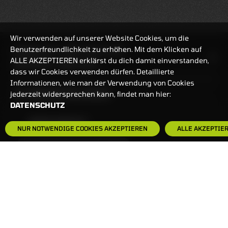
Wir verwenden auf unserer Website Cookies, um die
Benutzerfreundlichkeit zu erhöhen. Mit dem Klicken auf
HANDELSZEIT
MO-FR: 7:30-23 UHR
ALLE AKZEPTIEREN erklärst du dich damit einverstanden,
ZERTIFIKATE
8:00-22 UHR
dass wir Cookies verwenden dürfen. Detaillierte
Informationen, wie man der Verwendung von Cookies
BANKEINSTELLUNGEN
jederzeit widersprechen kann, findet man hier:
DATENSCHUTZ
HÄUFIG GESUCHT:
NUR NOTWENDIGE COOKIES AKZEPTIEREN
ALLE AKZEPTIE
ZERTIFIKATE-FINDER
FAQS
NEWSLETTER