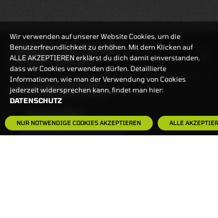
Wir verwenden auf unserer Website Cookies, um die
Benutzerfreundlichkeit zu erhöhen. Mit dem Klicken auf
HANDELSZEIT
MO-FR: 7:30-23 UHR
ALLE AKZEPTIEREN erklärst du dich damit einverstanden,
ZERTIFIKATE
8:00-22 UHR
dass wir Cookies verwenden dürfen. Detaillierte
Informationen, wie man der Verwendung von Cookies
BANKEINSTELLUNGEN
jederzeit widersprechen kann, findet man hier:
DATENSCHUTZ
HÄUFIG GESUCHT:
NUR NOTWENDIGE COOKIES AKZEPTIEREN
ALLE AKZEPTIE
ZERTIFIKATE-FINDER
FAQS
NEWSLETTER