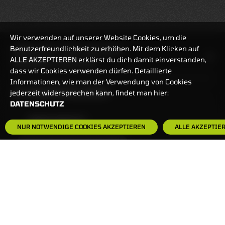
Wir verwenden auf unserer Website Cookies, um die
Benutzerfreundlichkeit zu erhöhen. Mit dem Klicken auf
HANDELSZEIT
MO-FR: 7:30-23 UHR
ALLE AKZEPTIEREN erklärst du dich damit einverstanden,
ZERTIFIKATE
8:00-22 UHR
dass wir Cookies verwenden dürfen. Detaillierte
Informationen, wie man der Verwendung von Cookies
BANKEINSTELLUNGEN
jederzeit widersprechen kann, findet man hier:
DATENSCHUTZ
HÄUFIG GESUCHT:
NUR NOTWENDIGE COOKIES AKZEPTIEREN
ALLE AKZEPTIE
ZERTIFIKATE-FINDER
FAQS
NEWSLETTER