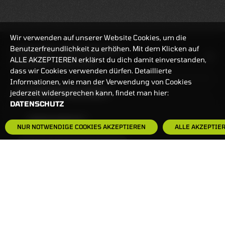
Wir verwenden auf unserer Website Cookies, um die
Benutzerfreundlichkeit zu erhöhen. Mit dem Klicken auf
HANDELSZEIT
MO-FR: 7:30-23 UHR
ALLE AKZEPTIEREN erklärst du dich damit einverstanden,
ZERTIFIKATE
8:00-22 UHR
dass wir Cookies verwenden dürfen. Detaillierte
Informationen, wie man der Verwendung von Cookies
BANKEINSTELLUNGEN
jederzeit widersprechen kann, findet man hier:
DATENSCHUTZ
HÄUFIG GESUCHT:
NUR NOTWENDIGE COOKIES AKZEPTIEREN
ALLE AKZEPTIE
ZERTIFIKATE-FINDER
FAQS
NEWSLETTER