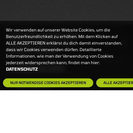
Wir verwenden auf unserer Website Cookies, um die
REALTIMEKURSE
06.08.2026
18:32:47
Benutzerfreundlichkeit zu erhöhen. Mit dem Klicken auf
ALLE AKZEPTIEREN erklärst du dich damit einverstanden,
HANDELSZEIT
MO-FR: 7:30-23 UHR
dass wir Cookies verwenden dürfen. Detaillierte
ZERTIFIKATE
8:00-22 UHR
Informationen, wie man der Verwendung von Cookies
jederzeit widersprechen kann, findet man hier:
BANKEINSTELLUNGEN
DATENSCHUTZ
NUR NOTWENDIGE COOKIES AKZEPTIEREN
ALLE AKZEPTIE
HÄUFIG GESUCHT:
ZERTIFIKATE-FINDER
FAQS
NEWSLETTER