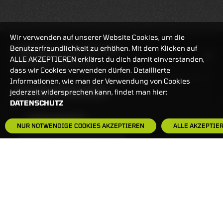
Wir verwenden auf unserer Website Cookies, um die
Benutzerfreundlichkeit zu erhöhen. Mit dem Klicken auf
HANDELSZEIT
MO-FR: 7:30-23 UHR
ALLE AKZEPTIEREN erklärst du dich damit einverstanden,
ZERTIFIKATE
8:00-22 UHR
dass wir Cookies verwenden dürfen. Detaillierte
Informationen, wie man der Verwendung von Cookies
BANKEINSTELLUNGEN
jederzeit widersprechen kann, findet man hier:
DATENSCHUTZ
HÄUFIG GESUCHT:
NUR NOTWENDIGE COOKIES AKZEPTIEREN
ALLE AKZEPTIE
ZERTIFIKATE-FINDER
FAQS
NEWSLETTER