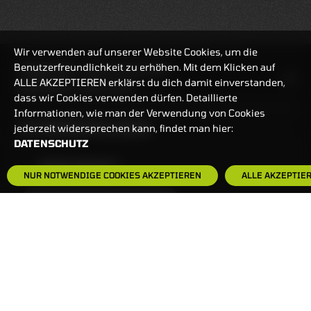
Wir verwenden auf unserer Website Cookies, um die
Benutzerfreundlichkeit zu erhöhen. Mit dem Klicken auf
HANDELSZEIT
MO-FR: 7:30-23 UHR
ALLE AKZEPTIEREN erklärst du dich damit einverstanden,
ZERTIFIKATE
8:00-22 UHR
dass wir Cookies verwenden dürfen. Detaillierte
Informationen, wie man der Verwendung von Cookies
BANKEINSTELLUNGEN
jederzeit widersprechen kann, findet man hier:
DATENSCHUTZ
HÄUFIG GESUCHT:
NUR NOTWENDIGE COOKIES AKZEPTIEREN
ALLE AKZEPTIE
ZERTIFIKATE-FINDER
FAQS
NEWSLETTER