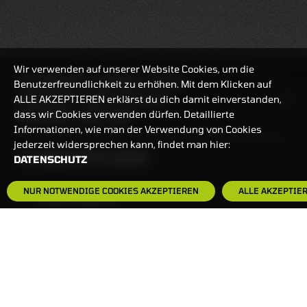
Wir verwenden auf unserer Website Cookies, um die
REALTIMEKURSE
06.08.2026
18:01:28
Benutzerfreundlichkeit zu erhöhen. Mit dem Klicken auf
ALLE AKZEPTIEREN erklärst du dich damit einverstanden,
HANDELSZEIT
MO-FR: 7:30-23 UHR
dass wir Cookies verwenden dürfen. Detaillierte
ZERTIFIKATE
8:00-22 UHR
Informationen, wie man der Verwendung von Cookies
jederzeit widersprechen kann, findet man hier:
BANKEINSTELLUNGEN
DATENSCHUTZ
NUR NOTWENDIGE COOKIES AKZEPTIEREN
ALLE AKZEPTIE
HÄUFIG GESUCHT:
ZERTIFIKATE-FINDER
FAQS
NEWSLETTER