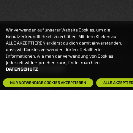
Wir verwenden auf unserer Website Cookies, um die
REALTIMEKURSE
07.08.2026
14:14:48
Benutzerfreundlichkeit zu erhöhen. Mit dem Klicken auf
ALLE AKZEPTIEREN erklärst du dich damit einverstanden,
HANDELSZEIT
MO-FR: 7:30-23 UHR
dass wir Cookies verwenden dürfen. Detaillierte
ZERTIFIKATE
8:00-22 UHR
Informationen, wie man der Verwendung von Cookies
jederzeit widersprechen kann, findet man hier:
BANKEINSTELLUNGEN
DATENSCHUTZ
NUR NOTWENDIGE COOKIES AKZEPTIEREN
ALLE AKZEPTIE
HÄUFIG GESUCHT:
ZERTIFIKATE-FINDER
FAQS
NEWSLETTER