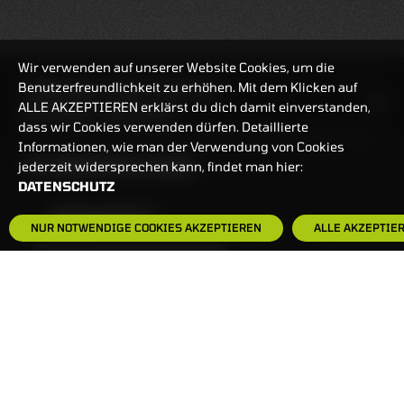
Wir verwenden auf unserer Website Cookies, um die
Benutzerfreundlichkeit zu erhöhen. Mit dem Klicken auf
HANDELSZEIT
MO-FR: 7:30-23 UHR
ALLE AKZEPTIEREN erklärst du dich damit einverstanden,
ZERTIFIKATE
8:00-22 UHR
dass wir Cookies verwenden dürfen. Detaillierte
Informationen, wie man der Verwendung von Cookies
BANKEINSTELLUNGEN
jederzeit widersprechen kann, findet man hier:
DATENSCHUTZ
HÄUFIG GESUCHT:
NUR NOTWENDIGE COOKIES AKZEPTIEREN
ALLE AKZEPTIE
ZERTIFIKATE-FINDER
FAQS
NEWSLETTER