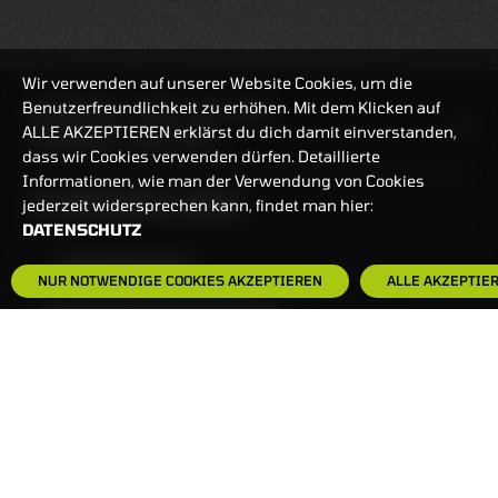
Wir verwenden auf unserer Website Cookies, um die
Benutzerfreundlichkeit zu erhöhen. Mit dem Klicken auf
HANDELSZEIT
MO-FR: 7:30-23 UHR
ALLE AKZEPTIEREN erklärst du dich damit einverstanden,
ZERTIFIKATE
8:00-22 UHR
dass wir Cookies verwenden dürfen. Detaillierte
Informationen, wie man der Verwendung von Cookies
BANKEINSTELLUNGEN
jederzeit widersprechen kann, findet man hier:
DATENSCHUTZ
HÄUFIG GESUCHT:
NUR NOTWENDIGE COOKIES AKZEPTIEREN
ALLE AKZEPTIE
ZERTIFIKATE-FINDER
FAQS
NEWSLETTER