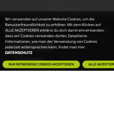
Wir verwenden auf unserer Website Cookies, um die
Benutzerfreundlichkeit zu erhöhen. Mit dem Klicken auf
HANDELSZEIT
MO-FR: 7:30-23 UHR
ALLE AKZEPTIEREN erklärst du dich damit einverstanden,
ZERTIFIKATE
8:00-22 UHR
dass wir Cookies verwenden dürfen. Detaillierte
Informationen, wie man der Verwendung von Cookies
BANKEINSTELLUNGEN
jederzeit widersprechen kann, findet man hier:
DATENSCHUTZ
HÄUFIG GESUCHT:
NUR NOTWENDIGE COOKIES AKZEPTIEREN
ALLE AKZEPTIE
ZERTIFIKATE-FINDER
FAQS
NEWSLETTER