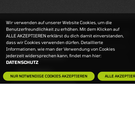
Wir verwenden auf unserer Website Cookies, um die
Benutzerfreundlichkeit zu erhöhen. Mit dem Klicken auf
HANDELSZEIT
MO-FR: 7:30-23 UHR
ALLE AKZEPTIEREN erklärst du dich damit einverstanden,
ZERTIFIKATE
8:00-22 UHR
dass wir Cookies verwenden dürfen. Detaillierte
Informationen, wie man der Verwendung von Cookies
BANKEINSTELLUNGEN
jederzeit widersprechen kann, findet man hier:
DATENSCHUTZ
HÄUFIG GESUCHT:
NUR NOTWENDIGE COOKIES AKZEPTIEREN
ALLE AKZEPTIE
ZERTIFIKATE-FINDER
FAQS
NEWSLETTER