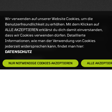
Wir verwenden auf unserer Website Cookies, um die
Benutzerfreundlichkeit zu erhöhen. Mit dem Klicken auf
HANDELSZEIT
MO-FR: 7:30-23 UHR
ALLE AKZEPTIEREN erklärst du dich damit einverstanden,
ZERTIFIKATE
8:00-22 UHR
dass wir Cookies verwenden dürfen. Detaillierte
Informationen, wie man der Verwendung von Cookies
BANKEINSTELLUNGEN
jederzeit widersprechen kann, findet man hier:
DATENSCHUTZ
HÄUFIG GESUCHT:
NUR NOTWENDIGE COOKIES AKZEPTIEREN
ALLE AKZEPTIE
ZERTIFIKATE-FINDER
FAQS
NEWSLETTER